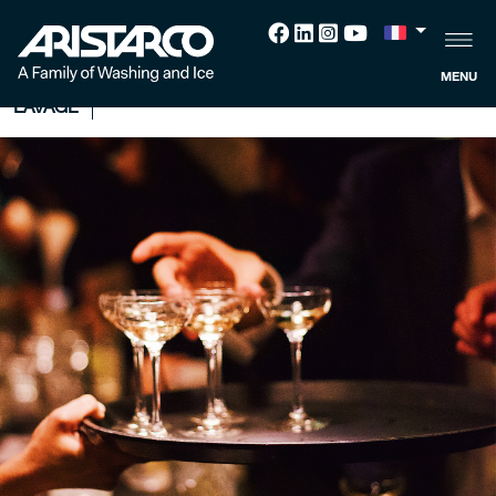
Bar/Œnothèque
MENU
LAVAGE